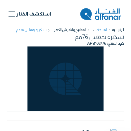
استكشف الفنار
الرئيسية
المنتجات
المفاتيح والأفياش الكهربائية
تسكيرة بمقاس 76مم
تسكيرة بمقاس 76مم
كود المنتج
:
APB108/76