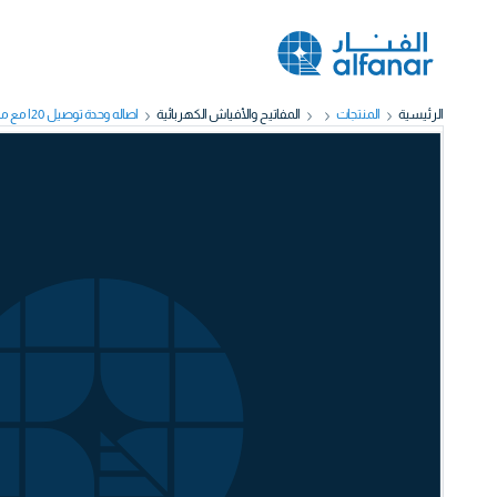
الرئيسية
المنتجات
المفاتيح والأفياش الكهربائية
أصاله وحدة توصيل 20أ مع مفتاح 7X7