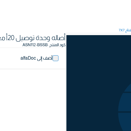
أصاله وحدة توصيل 20أ مع مفتاح 7X7
كود المنتج
:
ASN112-BSSB
أضف إلى alfaDoc