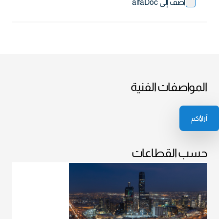
أضف إلى alfaDoc
المواصفات الفنية
آراؤكم
حسب القطاعات