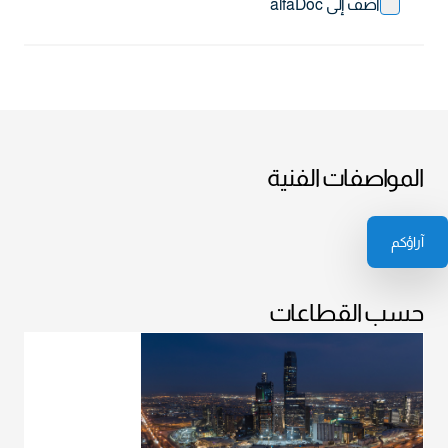
أضف إلى alfaDoc
المواصفات الفنية
آراؤكم
حسب القطاعات