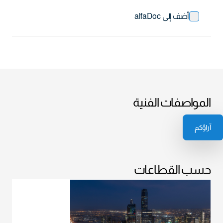
أضف إلى alfaDoc
المواصفات الفنية
آراؤكم
حسب القطاعات