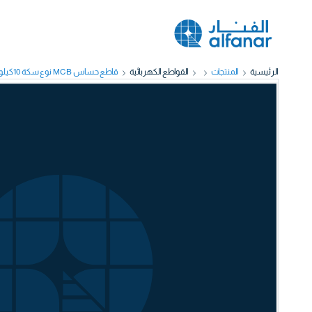
الرئيسية
المنتجات
القواطع الكهربائية
قاطع حساس MCB نوع سكة 10كيلو أمبير 3قطب 40أمبير