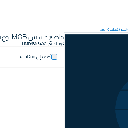
قاطع حساس MCB نوع سكة 10كيلو أمبير 3قطب 40أمبير
كود المنتج
:
HMD63N340C
أضف إلى alfaDoc