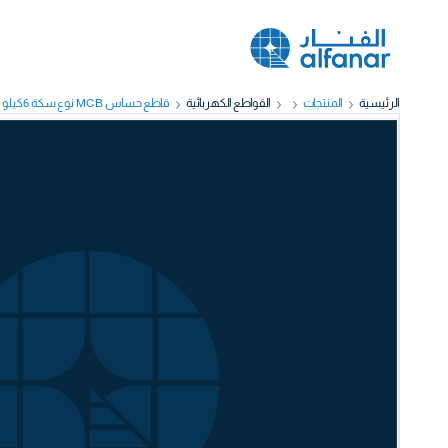
الرئيسية
المنتجات
القواطع الكهربائية
قاطع حساس MCB نوع سكة 6كيلو أمبير 3قطب 10امبير