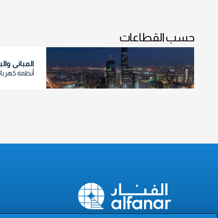
حسب القطاعات
المباني والب
أنظمة كهربا
The Power of Excellence