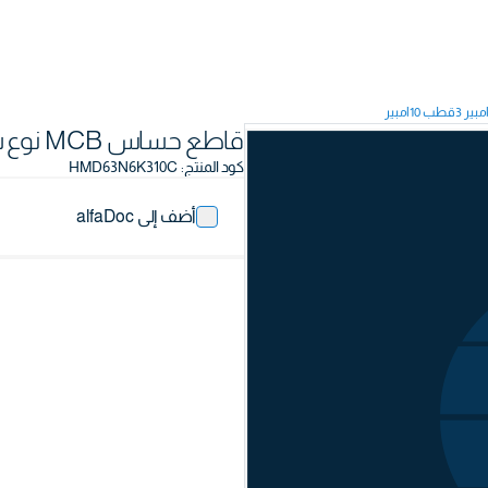
قاطع حساس MCB نوع سكة 6كيلو أمبير 3قطب 10امبير
كود المنتج
:
HMD63N6K310C
أضف إلى alfaDoc