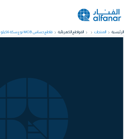
الرئيسية
المنتجات
القواطع الكهربائية
قاطع حساس MCB نوع سكة 6كيلو أمبير 1قطب 16أمبير