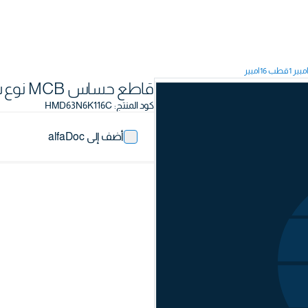
قاطع حساس MCB نوع سكة 6كيلو أمبير 1قطب 16أمبير
كود المنتج
:
HMD63N6K116C
أضف إلى alfaDoc