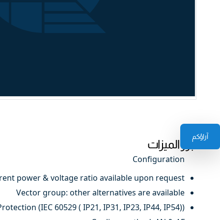
آراؤكم
أبرز الميزات
Configuration
erent power & voltage ratio available upon request
Vector group: other alternatives are available
otection (IEC 60529 ( IP21, IP31, IP23, IP44, IP54))