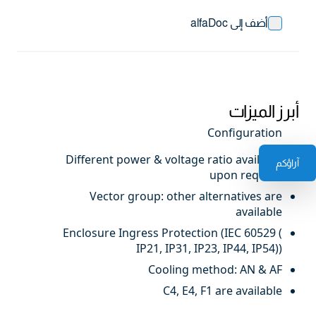
أضف إلى alfaDoc
أبرز الميزات
Configuration
Different power & voltage ratio available
آراؤكم
upon request
Vector group: other alternatives are
available
Enclosure Ingress Protection (IEC 60529 (
IP21, IP31, IP23, IP44, IP54))
Cooling method: AN & AF
C4, E4, F1 are available