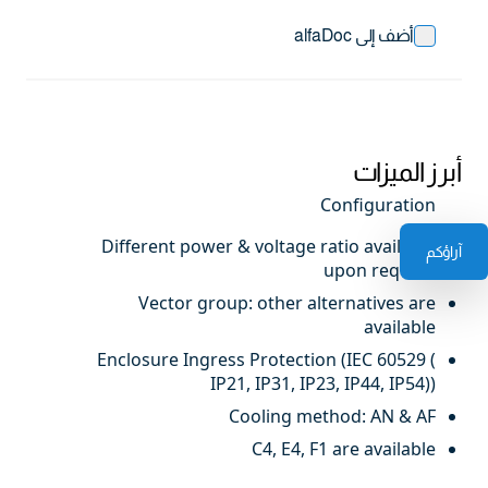
أضف إلى alfaDoc
أبرز الميزات
Configuration
Different power & voltage ratio available
آراؤكم
upon request
Vector group: other alternatives are
available
Enclosure Ingress Protection (IEC 60529 (
IP21, IP31, IP23, IP44, IP54))
Cooling method: AN & AF
C4, E4, F1 are available