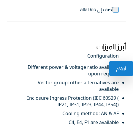
أضف إلى alfaDoc
أبرز الميزات
Configuration
Different power & voltage ratio available
آراؤكم
upon request
Vector group: other alternatives are
available
Enclosure Ingress Protection (IEC 60529 (
IP21, IP31, IP23, IP44, IP54))
Cooling method: AN & AF
C4, E4, F1 are available