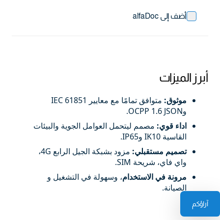
أضف إلى alfaDoc
أبرز الميزات
موثوق:
متوافق تمامًا مع معايير IEC 61851
وOCPP 1.6 JSON.
اداء قوي:
مصمم ليتحمل العوامل الجوية والبيئات
القاسية IK10 وIP65.
تصميم مستقبلي:
مزود بشبكة الجيل الرابع 4G،
واي فاي، شريحة SIM.
مرونة في الاستخدام
، وسهولة في التشغيل و
الصيانة.
آراؤكم