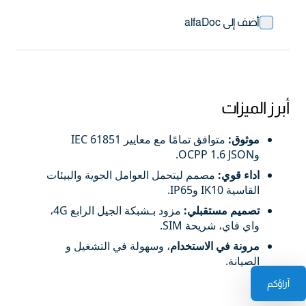
أضف إلى alfaDoc
أبرز الميزات
موثوق:
متوافق تمامًا مع معايير IEC 61851
وOCPP 1.6 JSON.
اداء قوي:
مصمم ليتحمل العوامل الجوية والبيئات
القاسية IK10 وIP65.
تصميم مستقبلي:
مزود بـشبكة الجيل الرابع 4G،
واي فاي، شريحة SIM.
مرونة
في الاستخدام
، وسهولة في التشغيل و
الصيانة.
آراؤكم