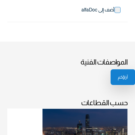
أضف إلى alfaDoc
المواصفات الفنية
آراؤكم
حسب القطاعات