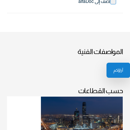
أضف إلى alfaDoc
المواصفات الفنية
آراؤكم
حسب القطاعات