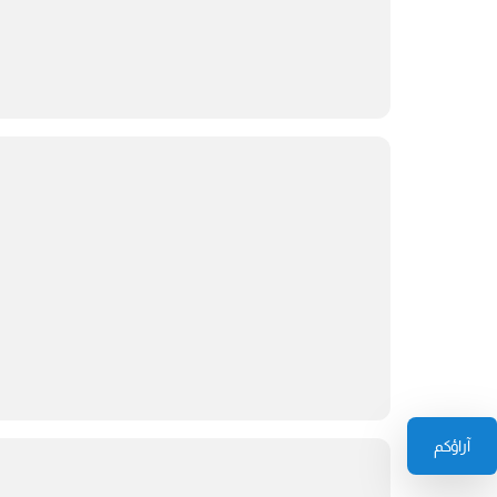
آراؤكم