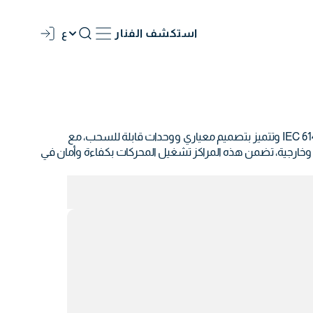
استكشف الفنار
ع
توفر مراكز التحكم بمحركات الجهد المنخفض إدارة مركزية وذكية لعدة محركات في التطبيقات الصناعية والتجارية. تم تصميمها وفق معايير IEC 61439 وتتميز بتصميم معياري ووحدات قابلة للسحب، مع
ارات القصر وخيارات تركيب داخلية وخارجية، تضمن هذه المراكز تشغيل المحركات بكفاءة وأمان في