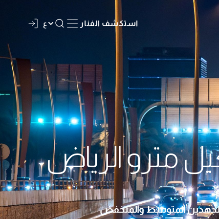
استكشف الفنار
ع
يل مترو الرياض
ت الجهدين المتوسط والمنخفض