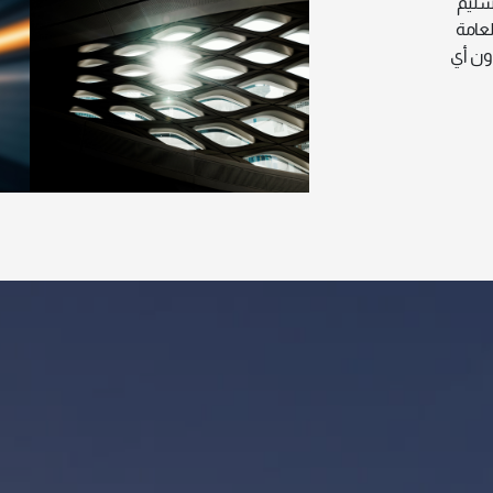
تسليم
لعامة
دون أي