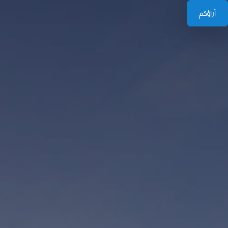
آراؤكم