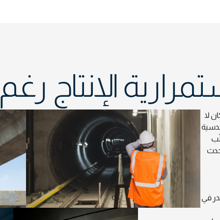
رارية الإنتاج رغم 
ان لا
ندسية
ّب
أحدث
هدر في