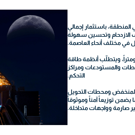
ي المنطقة، باستثمار إجمالي
لتخفيف الازدحام وتحسين سهولة
 في مختلف أنحاء العاصمة.
ظام عبر ستة خطوط بطول 176 كيلومتراً، ويتطلّب أنظمة طاقة
محطات والمستودعات ومراكز
التحكم.
هد المنخفض ومحطات التحويل
من توزيعاً آمناً وموثوقاً
 صارمة وواجهات متداخلة.